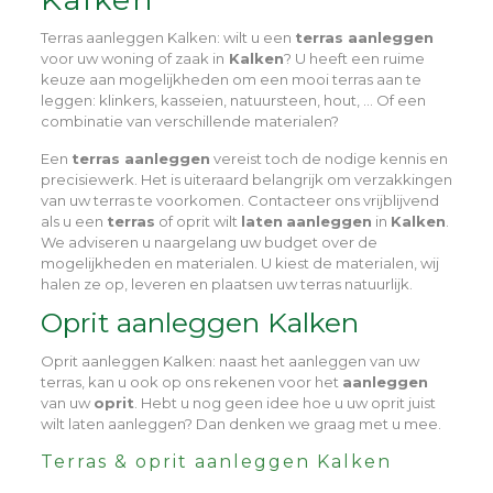
Terras aanleggen Kalken
: wilt u een
terras aanleggen
voor uw woning of zaak in
Kalken
? U heeft een ruime
keuze aan mogelijkheden om een mooi terras aan te
leggen: klinkers, kasseien, natuursteen, hout, … Of een
combinatie van verschillende materialen?
Een
terras aanleggen
vereist toch de nodige kennis en
precisiewerk. Het is uiteraard belangrijk om verzakkingen
van uw terras te voorkomen. Contacteer ons vrijblijvend
als u een
terras
of oprit wilt
laten
aanleggen
in
Kalken
.
We adviseren u naargelang uw budget over de
mogelijkheden en materialen. U kiest de materialen, wij
halen ze op, leveren en plaatsen uw terras natuurlijk.
Oprit aanleggen Kalken
Oprit aanleggen Kalken
: naast het aanleggen van uw
terras, kan u ook op ons rekenen voor het
aanleggen
van uw
oprit
. Hebt u nog geen idee hoe u uw oprit juist
wilt laten aanleggen? Dan denken we graag met u mee.
Terras & oprit aanleggen Kalken