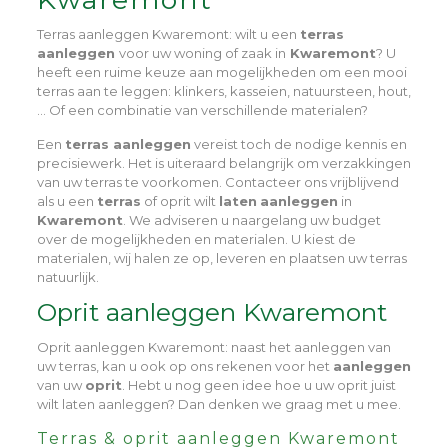
Terras aanleggen Kwaremont
: wilt u een
terras
aanleggen
voor uw woning of zaak in
Kwaremont
? U
heeft een ruime keuze aan mogelijkheden om een mooi
terras aan te leggen: klinkers, kasseien, natuursteen, hout,
… Of een combinatie van verschillende materialen?
Een
terras aanleggen
vereist toch de nodige kennis en
precisiewerk. Het is uiteraard belangrijk om verzakkingen
van uw terras te voorkomen. Contacteer ons vrijblijvend
als u een
terras
of oprit wilt
laten
aanleggen
in
Kwaremont
. We adviseren u naargelang uw budget
over de mogelijkheden en materialen. U kiest de
materialen, wij halen ze op, leveren en plaatsen uw terras
natuurlijk.
Oprit aanleggen Kwaremont
Oprit aanleggen Kwaremont
: naast het aanleggen van
uw terras, kan u ook op ons rekenen voor het
aanleggen
van uw
oprit
. Hebt u nog geen idee hoe u uw oprit juist
wilt laten aanleggen? Dan denken we graag met u mee.
Terras & oprit aanleggen Kwaremont