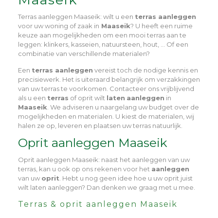
Terras aanleggen Maaseik
: wilt u een
terras aanleggen
voor uw woning of zaak in
Maaseik
? U heeft een ruime
keuze aan mogelijkheden om een mooi terras aan te
leggen: klinkers, kasseien, natuursteen, hout, … Of een
combinatie van verschillende materialen?
Een
terras aanleggen
vereist toch de nodige kennis en
precisiewerk. Het is uiteraard belangrijk om verzakkingen
van uw terras te voorkomen. Contacteer ons vrijblijvend
als u een
terras
of oprit wilt
laten
aanleggen
in
Maaseik
. We adviseren u naargelang uw budget over de
mogelijkheden en materialen. U kiest de materialen, wij
halen ze op, leveren en plaatsen uw terras natuurlijk.
Oprit aanleggen Maaseik
Oprit aanleggen Maaseik
: naast het aanleggen van uw
terras, kan u ook op ons rekenen voor het
aanleggen
van uw
oprit
. Hebt u nog geen idee hoe u uw oprit juist
wilt laten aanleggen? Dan denken we graag met u mee.
Terras & oprit aanleggen Maaseik