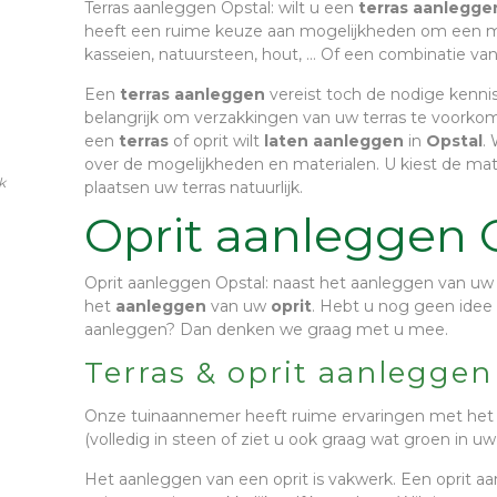
Terras aanleggen Opstal
: wilt u een
terras aanlegg
heeft een ruime keuze aan mogelijkheden om een mooi
kasseien, natuursteen, hout, … Of een combinatie van
Een
terras aanleggen
vereist toch de nodige kennis 
belangrijk om verzakkingen van uw terras te voorkome
een
terras
of oprit wilt
laten
aanleggen
in
Opstal
.
over de mogelijkheden en materialen. U kiest de mater
k
plaatsen uw terras natuurlijk.
Oprit aanleggen 
Oprit aanleggen Opstal
: naast het aanleggen van uw 
het
aanleggen
van uw
oprit
. Hebt u nog geen idee h
aanleggen? Dan denken we graag met u mee.
Terras & oprit aanleggen
Onze tuinaannemer heeft ruime ervaringen met het a
(volledig in steen of ziet u ook graag wat groen in uw 
Het aanleggen van een oprit is vakwerk. Een oprit aa