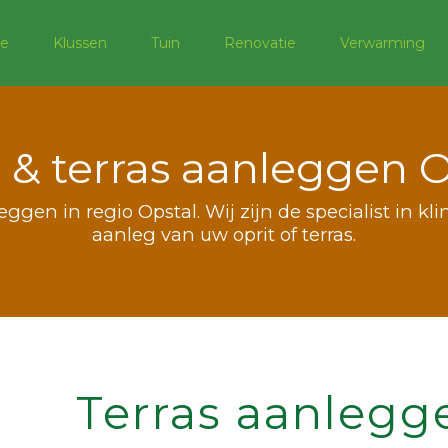
e
Klussen
Tuin
Renovatie
Verwarming
t & terras aanleggen O
leggen in regio Opstal. Wij zijn de specialist in k
aanleg van uw oprit of terras.
Terras aanlegg