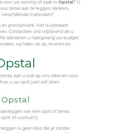
en
voor uw woning of zaak in
Opstal
? U
 terras aan te leggen: klinkers,
 verschillende materialen?
en precisiewerk. Het is uiteraard
n. Contacteer ons vrijblijvend als u
 We adviseren u naargelang uw budget
ialen, wij halen ze op, leveren en
Opstal
terras, kan u ook op ons rekenen voor
oe u uw oprit juist wilt laten
 Opstal
anleggen van een oprit of terras
oprit of voortuin?).
nleggen is geen klus die je zonder