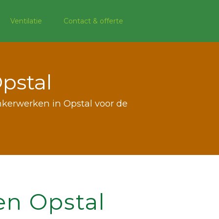
Ventilatie
Contact & offerte
pstal
linkerwerken in Opstal voor de
en Opstal