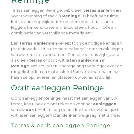
Terras aanleggen Reninge
: wilt u een
terras aanleggen
voor uw woning of zaak in
Reninge
? U heeft een ruime
keuze aan mogelijkheden om een mooi terras aan te
leggen: klinkers, kasseien, natuursteen, hout, … Of een
combinatie van verschillende materialen?
Een
terras aanleggen
vereist toch de nodige kennis en
precisiewerk. Het is uiteraard belangrijk om verzakkingen
van uw terras te voorkomen. Contacteer ons vrijblijvend
als u een
terras
of oprit wilt
laten
aanleggen
in
Reninge
. We adviseren u naargelang uw budget over de
mogelijkheden en materialen. U kiest de materialen, wij
halen ze op, leveren en plaatsen uw terras natuurlijk.
Oprit aanleggen Reninge
Oprit aanleggen Reninge
: naast het aanleggen van uw
terras, kan u ook op ons rekenen voor het
aanleggen
van uw
oprit
. Hebt u nog geen idee hoe u uw oprit juist
wilt laten aanleggen? Dan denken we graag met u mee.
Terras & oprit aanleggen Reninge