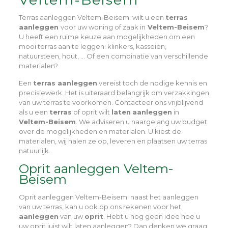
Terras aanleggen Veltem-Beisem
: wilt u een
terras
aanleggen
voor uw woning of zaak in
Veltem-Beisem
?
U heeft een ruime keuze aan mogelijkheden om een
mooi terras aan te leggen: klinkers, kasseien,
natuursteen, hout, … Of een combinatie van verschillende
materialen?
Een
terras aanleggen
vereist toch de nodige kennis en
precisiewerk. Het is uiteraard belangrijk om verzakkingen
van uw terras te voorkomen. Contacteer ons vrijblijvend
als u een
terras
of oprit wilt
laten
aanleggen
in
Veltem-Beisem
. We adviseren u naargelang uw budget
over de mogelijkheden en materialen. U kiest de
materialen, wij halen ze op, leveren en plaatsen uw terras
natuurlijk.
Oprit aanleggen Veltem-
Beisem
Oprit aanleggen Veltem-Beisem
: naast het aanleggen
van uw terras, kan u ook op ons rekenen voor het
aanleggen
van uw
oprit
. Hebt u nog geen idee hoe u
uw oprit juist wilt laten aanleggen? Dan denken we graag