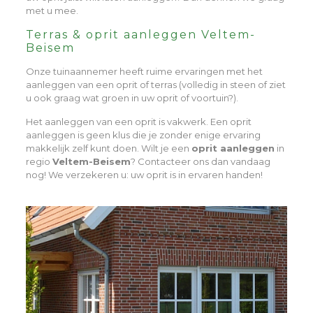
met u mee.
Terras & oprit aanleggen Veltem-
Beisem
Onze tuinaannemer heeft ruime ervaringen met het
aanleggen van een oprit of terras (volledig in steen of ziet
u ook graag wat groen in uw oprit of voortuin?).
Het aanleggen van een oprit is vakwerk. Een oprit
aanleggen is geen klus die je zonder enige ervaring
makkelijk zelf kunt doen. Wilt je een
oprit aanleggen
in
regio
Veltem-Beisem
? Contacteer ons dan vandaag
nog! We verzekeren u: uw oprit is in ervaren handen!