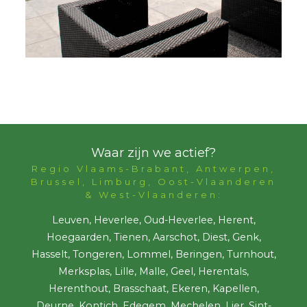
Waar zijn we actief?
Regio Vlaams-Brabant, Antwerpen,
Brussel, Limburg, Oost-Vlaanderen
& West-Vlaanderen:
Leuven, Heverlee, Oud-Heverlee, Herent,
Hoegaarden, Tienen, Aarschot, Diest, Genk,
Hasselt, Tongeren, Lommel, Beringen, Turnhout,
Merksplas, Lille, Malle, Geel, Herentals,
Herenthout, Brasschaat, Ekeren, Kapellen,
Deurne, Kontich, Edegem, Mechelen, Lier, Sint-