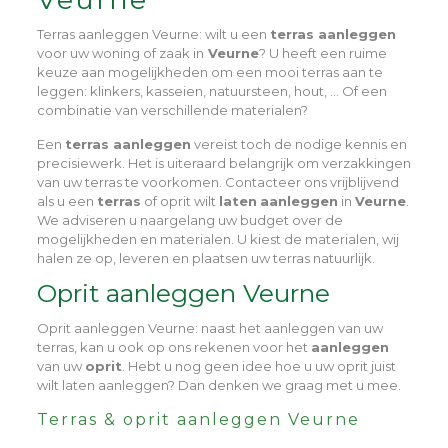
Terras aanleggen Veurne
: wilt u een
terras aanleggen
voor uw woning of zaak in
Veurne
? U heeft een ruime
keuze aan mogelijkheden om een mooi terras aan te
leggen: klinkers, kasseien, natuursteen, hout, … Of een
combinatie van verschillende materialen?
Een
terras aanleggen
vereist toch de nodige kennis en
precisiewerk. Het is uiteraard belangrijk om verzakkingen
van uw terras te voorkomen. Contacteer ons vrijblijvend
als u een
terras
of oprit wilt
laten
aanleggen
in
Veurne
.
We adviseren u naargelang uw budget over de
mogelijkheden en materialen. U kiest de materialen, wij
halen ze op, leveren en plaatsen uw terras natuurlijk.
Oprit aanleggen Veurne
Oprit aanleggen Veurne
: naast het aanleggen van uw
terras, kan u ook op ons rekenen voor het
aanleggen
van uw
oprit
. Hebt u nog geen idee hoe u uw oprit juist
wilt laten aanleggen? Dan denken we graag met u mee.
Terras & oprit aanleggen Veurne