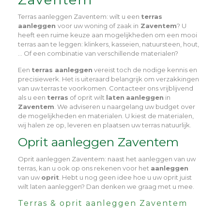
Terras aanleggen Zaventem
: wilt u een
terras
aanleggen
voor uw woning of zaak in
Zaventem
? U
heeft een ruime keuze aan mogelijkheden om een mooi
terras aan te leggen: klinkers, kasseien, natuursteen, hout,
… Of een combinatie van verschillende materialen?
Een
terras aanleggen
vereist toch de nodige kennis en
precisiewerk. Het is uiteraard belangrijk om verzakkingen
van uw terras te voorkomen. Contacteer ons vrijblijvend
als u een
terras
of oprit wilt
laten
aanleggen
in
Zaventem
. We adviseren u naargelang uw budget over
de mogelijkheden en materialen. U kiest de materialen,
wij halen ze op, leveren en plaatsen uw terras natuurlijk.
Oprit aanleggen Zaventem
Oprit aanleggen Zaventem
: naast het aanleggen van uw
terras, kan u ook op ons rekenen voor het
aanleggen
van uw
oprit
. Hebt u nog geen idee hoe u uw oprit juist
wilt laten aanleggen? Dan denken we graag met u mee.
Terras & oprit aanleggen Zaventem