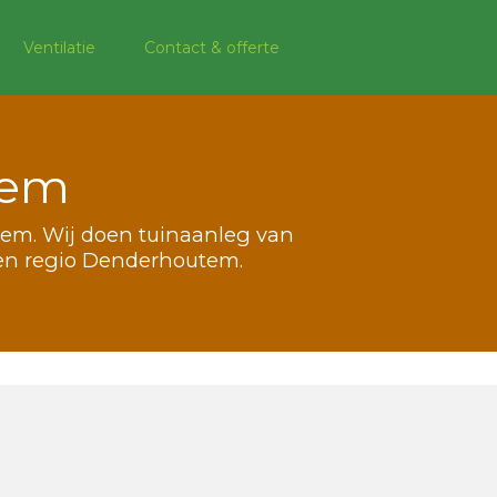
Ventilatie
Contact & offerte
tem
tem. Wij doen tuinaanleg van
len regio Denderhoutem.
m