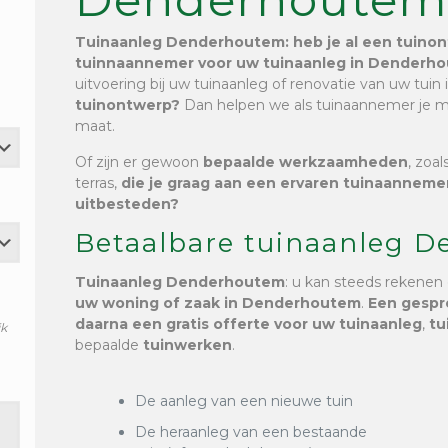
Tuinaanleg Denderhoutem
: heb je al een tuin
tuinnaannemer voor uw tuinaanleg in Denderh
uitvoering bij uw tuinaanleg of renovatie van uw tu
tuinontwerp?
Dan helpen we als tuinaannemer je me
maat.
Of zijn er gewoon
bepaalde werkzaamheden
, zoa
terras,
die je graag aan een ervaren tuinaanneme
uitbesteden?
Betaalbare tuinaanleg 
Tuinaanleg Denderhoutem
: u kan steeds rekenen
uw woning of zaak in Denderhoutem
.
Een gesprek
daarna een gratis offerte voor uw tuinaanleg
,
tu
jk
bepaalde
tuinwerken
.
De aanleg van een nieuwe tuin
De heraanleg van een bestaande