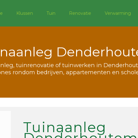
e
Klussen
Tuin
Renovatie
Verwarming
inaanleg Denderhou
nleg, tuinrenovatie of tuinwerken in Denderhou
ones rondom bedrijven, appartementen en scho
Tuinaanleg
Denderhoute