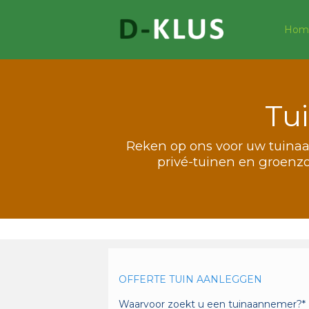
Hom
Tu
Reken op ons voor uw tuinaa
privé-tuinen en groenz
OFFERTE TUIN AANLEGGEN
Waarvoor zoekt u een tuinaannemer?*