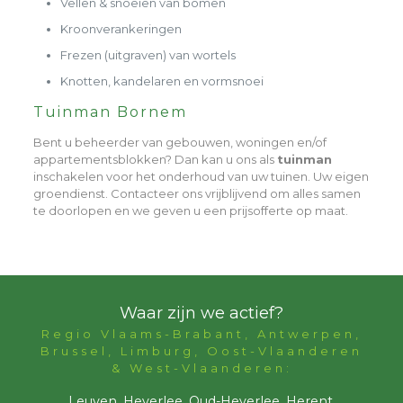
Vellen & snoeien van bomen
Kroonverankeringen
Frezen (uitgraven) van wortels
Knotten, kandelaren en vormsnoei
Tuinman Bornem
Bent u beheerder van gebouwen, woningen en/of
appartementsblokken? Dan kan u ons als
tuinman
inschakelen voor het onderhoud van uw tuinen. Uw eigen
groendienst. Contacteer ons vrijblijvend om alles samen
te doorlopen en we geven u een prijsofferte op maat.
Waar zijn we actief?
Regio Vlaams-Brabant, Antwerpen,
Brussel, Limburg, Oost-Vlaanderen
& West-Vlaanderen:
Leuven, Heverlee, Oud-Heverlee, Herent,