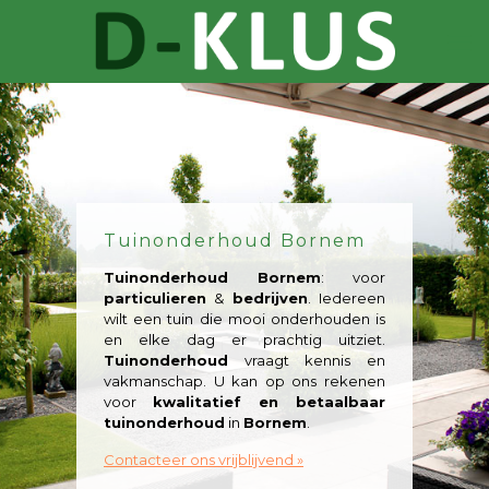
Tuinonderhoud Bornem
Tuinonderhoud Bornem
: voor
particulieren
&
bedrijven
. Iedereen
wilt een tuin die mooi onderhouden is
en elke dag er prachtig uitziet.
Tuinonderhoud
vraagt kennis en
vakmanschap. U kan op ons rekenen
voor
kwalitatief en betaalbaar
tuinonderhoud
in
Bornem
.
Contacteer ons vrijblijvend »