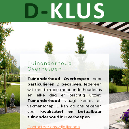
Tuinonderhoud
Overhespen
Tuinonderhoud Overhespen
: voor
particulieren
&
bedrijven
. Iedereen
wilt een tuin die mooi onderhouden is
en elke dag er prachtig uitziet.
Tuinonderhoud
vraagt kennis en
vakmanschap. U kan op ons rekenen
voor
kwalitatief en betaalbaar
tuinonderhoud
in
Overhespen
.
Contacteer ons vrijblijvend »