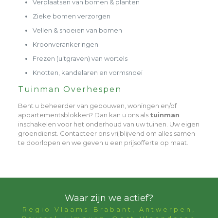
Verplaatsen van bomen & planten
Zieke bomen verzorgen
Vellen & snoeien van bomen
Kroonverankeringen
Frezen (uitgraven) van wortels
Knotten, kandelaren en vormsnoei
Tuinman Overhespen
Bent u beheerder van gebouwen, woningen en/of
appartementsblokken? Dan kan u ons als
tuinman
inschakelen voor het onderhoud van uw tuinen. Uw eigen
groendienst. Contacteer ons vrijblijvend om alles samen
te doorlopen en we geven u een prijsofferte op maat.
Waar zijn we actief?
Regio Vlaams-Brabant, Antwerpen,