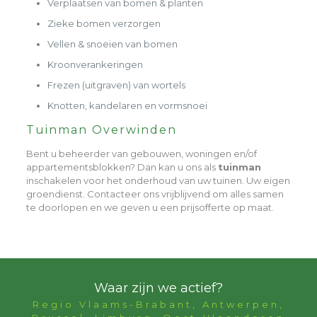
Verplaatsen van bomen & planten
Zieke bomen verzorgen
Vellen & snoeien van bomen
Kroonverankeringen
Frezen (uitgraven) van wortels
Knotten, kandelaren en vormsnoei
Tuinman Overwinden
Bent u beheerder van gebouwen, woningen en/of
appartementsblokken? Dan kan u ons als
tuinman
inschakelen voor het onderhoud van uw tuinen. Uw eigen
groendienst. Contacteer ons vrijblijvend om alles samen
te doorlopen en we geven u een prijsofferte op maat.
Waar zijn we actief?
Regio Vlaams-Brabant, Antwerpen,