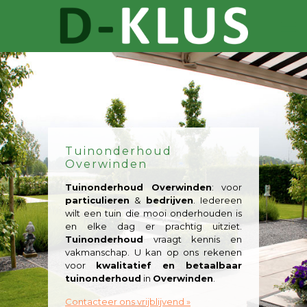
Tuinonderhoud
Overwinden
Tuinonderhoud Overwinden
: voor
particulieren
&
bedrijven
. Iedereen
wilt een tuin die mooi onderhouden is
en elke dag er prachtig uitziet.
Tuinonderhoud
vraagt kennis en
vakmanschap. U kan op ons rekenen
voor
kwalitatief en betaalbaar
tuinonderhoud
in
Overwinden
.
Contacteer ons vrijblijvend »