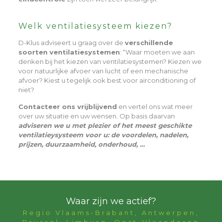
Welk ventilatiesysteem kiezen?
D-Klus adviseert u graag over de
verschillende
soorten ventilatiesystemen
: “Waar moeten we aan
denken bij het kiezen van ventilatiesystemen? Kiezen we
voor natuurlijke afvoer van lucht of een mechanische
afvoer? Kiest u tegelijk ook best voor airconditioning of
niet?
Contacteer ons vrijblijvend
en vertel ons wat meer
over uw situatie en uw wensen. Op basis daarvan
adviseren we u met plezier of het meest geschikte
ventilatieysysteem voor u: de voordelen, nadelen,
prijzen, duurzaamheid, onderhoud, …
Waar zijn we actief?
Regio Vlaams-Brabant, Antwerpen,
Brussel, Limburg, Oost-Vlaanderen