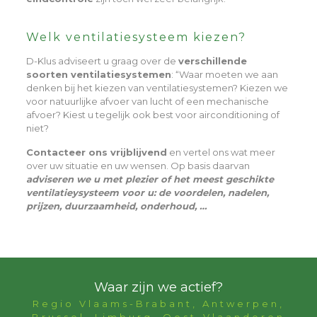
Welk ventilatiesysteem kiezen?
D-Klus adviseert u graag over de
verschillende
soorten ventilatiesystemen
: “Waar moeten we aan
denken bij het kiezen van ventilatiesystemen? Kiezen we
voor natuurlijke afvoer van lucht of een mechanische
afvoer? Kiest u tegelijk ook best voor airconditioning of
niet?
Contacteer ons vrijblijvend
en vertel ons wat meer
over uw situatie en uw wensen. Op basis daarvan
adviseren we u met plezier of het meest geschikte
ventilatieysysteem voor u: de voordelen, nadelen,
prijzen, duurzaamheid, onderhoud, …
Waar zijn we actief?
Regio Vlaams-Brabant, Antwerpen,
Brussel, Limburg, Oost-Vlaanderen