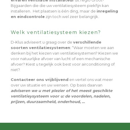
ervaren
ventilatie installateur
uit regio Groot-
Bijgaarden die die uw ventilatiesysteem piekfijn kan
installeren. Het plaatsen is één ding, maar de
inregeling
en eindcontrole
zijn toch wel zeer belangrijk.
Welk ventilatiesysteem kiezen?
D-Klus adviseert u graag over de
verschillende
soorten ventilatiesystemen
: “Waar moeten we aan
denken bij het kiezen van ventilatiesystemen? Kiezen we
voor natuurlijke afvoer van lucht of een mechanische
afvoer? Kiest u tegelijk ook best voor airconditioning of
niet?
Contacteer ons vrijblijvend
en vertel ons wat meer
over uw situatie en uw wensen. Op basis daarvan
adviseren we u met plezier of het meest geschikte
ventilatieysysteem voor u: de voordelen, nadelen,
prijzen, duurzaamheid, onderhoud, …