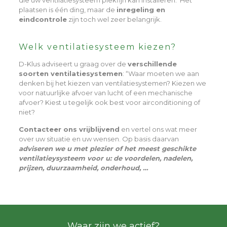
die uw ventilatiesysteem piekfijn kan installeren. Het
plaatsen is één ding, maar de
inregeling en
eindcontrole
zijn toch wel zeer belangrijk.
Welk ventilatiesysteem kiezen?
D-Klus adviseert u graag over de
verschillende
soorten ventilatiesystemen
: “Waar moeten we aan
denken bij het kiezen van ventilatiesystemen? Kiezen we
voor natuurlijke afvoer van lucht of een mechanische
afvoer? Kiest u tegelijk ook best voor airconditioning of
niet?
Contacteer ons vrijblijvend
en vertel ons wat meer
over uw situatie en uw wensen. Op basis daarvan
adviseren we u met plezier of het meest geschikte
ventilatieysysteem voor u: de voordelen, nadelen,
prijzen, duurzaamheid, onderhoud, …
Waar zijn we actief?