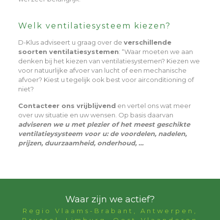
Welk ventilatiesysteem kiezen?
D-Klus adviseert u graag over de
verschillende
soorten ventilatiesystemen
: “Waar moeten we aan
denken bij het kiezen van ventilatiesystemen? Kiezen we
voor natuurlijke afvoer van lucht of een mechanische
afvoer? Kiest u tegelijk ook best voor airconditioning of
niet?
Contacteer ons vrijblijvend
en vertel ons wat meer
over uw situatie en uw wensen. Op basis daarvan
adviseren we u met plezier of het meest geschikte
ventilatieysysteem voor u: de voordelen, nadelen,
prijzen, duurzaamheid, onderhoud, …
Waar zijn we actief?
Regio Vlaams-Brabant, Antwerpen,
Brussel, Limburg, Oost-Vlaanderen