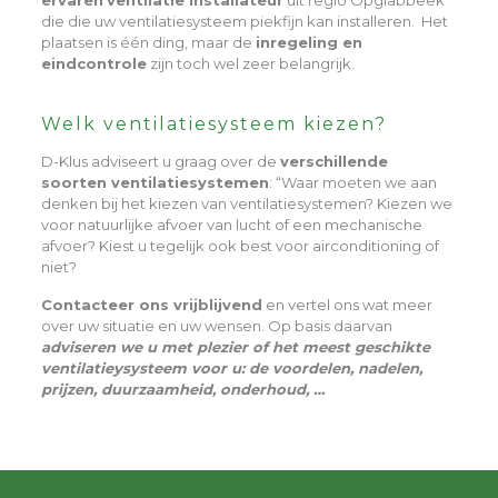
ervaren
ventilatie installateur
uit regio Opglabbeek
die die uw ventilatiesysteem piekfijn kan installeren. Het
plaatsen is één ding, maar de
inregeling en
eindcontrole
zijn toch wel zeer belangrijk.
Welk ventilatiesysteem kiezen?
D-Klus adviseert u graag over de
verschillende
soorten ventilatiesystemen
: “Waar moeten we aan
denken bij het kiezen van ventilatiesystemen? Kiezen we
voor natuurlijke afvoer van lucht of een mechanische
afvoer? Kiest u tegelijk ook best voor airconditioning of
niet?
Contacteer ons vrijblijvend
en vertel ons wat meer
over uw situatie en uw wensen. Op basis daarvan
adviseren we u met plezier of het meest geschikte
ventilatieysysteem voor u: de voordelen, nadelen,
prijzen, duurzaamheid, onderhoud, …