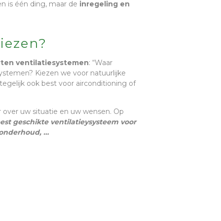
sen is één ding, maar de
inregeling en
kiezen?
rten ventilatiesystemen
: “Waar
ystemen? Kiezen we voor natuurlijke
egelijk ook best voor airconditioning of
 over uw situatie en uw wensen. Op
est geschikte ventilatieysysteem voor
 onderhoud, …