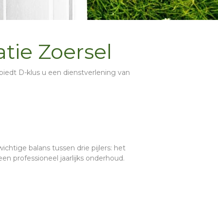
atie Zoersel
el biedt D-klus u een dienstverlening van
chtige balans tussen drie pijlers: het
een professioneel
jaarlijks onderhoud
.