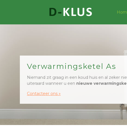
Hom
Verwarmingsketel As
Niemand zit graag in een koud huis en al zeker n
uiteraard wanneer u een
nieuwe verwarmingske
Contacteer ons »