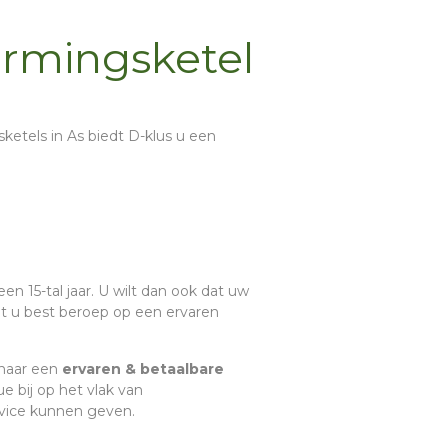
armingsketel
sketels in As biedt D-klus u een
en 15-tal jaar. U wilt dan ook dat uw
 u best beroep op een ervaren
 naar een
ervaren & betaalbare
ue bij op het vlak van
rvice kunnen geven.