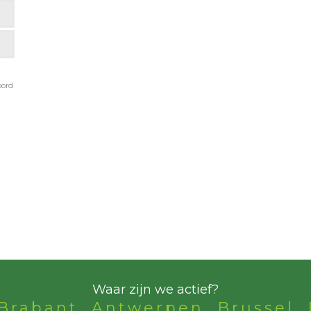
oord
Waar zijn we actief?
Brabant, Antwerpen, Brussel, 