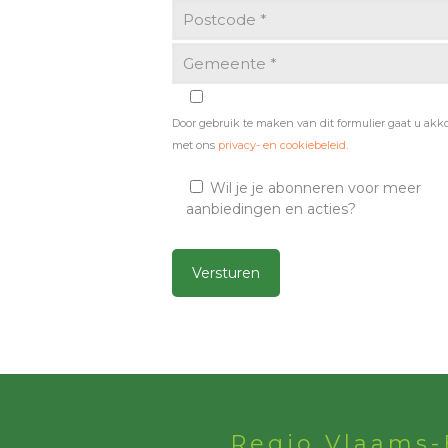
Door gebruik te maken van dit formulier gaat u akk
met ons
privacy- en cookiebeleid
.
Wil je je abonneren voor meer
aanbiedingen en acties?
Alternative:
Regio Vlaams-