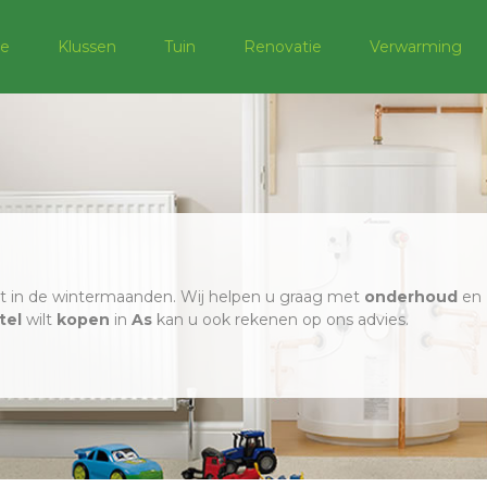
e
Klussen
Tuin
Renovatie
Verwarming
iet in de wintermaanden. Wij helpen u graag met
onderhoud
en
tel
wilt
kopen
in
As
kan u ook rekenen op ons advies.