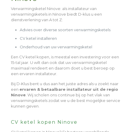
Verwarmingsketel Ninove
: als installateur van
verwarmingsketels in Ninove biedt D-klus u een
dienstverlening van A tot Z:
Advies over diverse soorten verwarmingsketels
CV ketel installeren
Onderhoud van uw verwarmingsketel
Een CV ketel kopen, is meestal een investering voor een
15-tal jaar. U wilt dan ook dat uw verwarmingsketel
maximaal rendeert en daarom doet u best beroep op
een ervaren installateur.
Bij D-Klus bent u dus aan het juiste adres als u zoekt naar
een
ervaren & betaalbare installateur uit de regio
Ninove
. Wij scholen ons continue bij op het vlak van
verwarmingsketels zodat we u de best mogelijke service
kunnen geven.
CV ketel kopen Ninove
CV ketel kopen in Ninove? Er bestaan verschillende